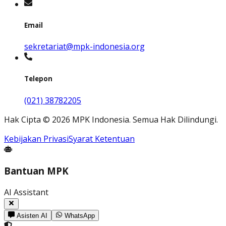
Email
sekretariat@mpk-indonesia.org
Telepon
(021) 38782205
Hak Cipta
©
2026
MPK Indonesia.
Semua Hak Dilindungi
.
Kebijakan Privasi
Syarat Ketentuan
Bantuan MPK
AI Assistant
Asisten AI
WhatsApp