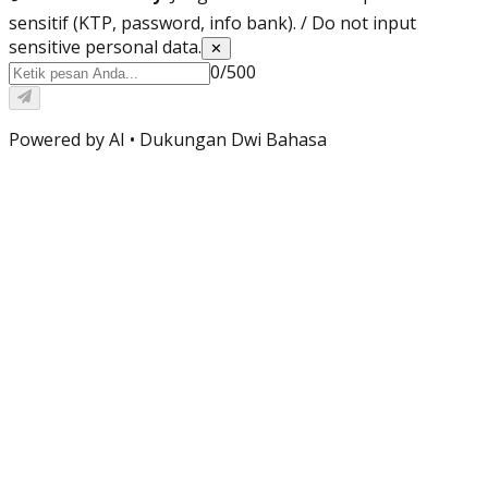
sensitif (KTP, password, info bank). / Do not input
sensitive personal data.
✕
0
/
500
Powered by AI •
Dukungan Dwi Bahasa