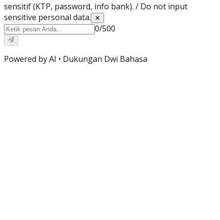
sensitif (KTP, password, info bank). / Do not input
sensitive personal data.
✕
0
/
500
Powered by AI •
Dukungan Dwi Bahasa